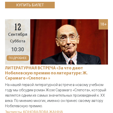
КУПИТЬ БИЛЕТ
12
18+
Сентября
Суббота
10:30
ПОДРОБНЕЕ
ЛИТЕРАТУРНАЯ ВСТРЕЧА «За что дают
Нобелевскую премию по литературе: Ж.
Сарамаго «Слепота» »
На нашей первой литературной встрече в новому учебном
году мы обсудим роман Жозе Сарамаго «Слепота», который
является одним из самых значительных произведений к. XX
века. По мнению многих, именно он принес своему автору
Нобелевскую премию.
Эксперты
КОНОВАЛОВА ЖАННА