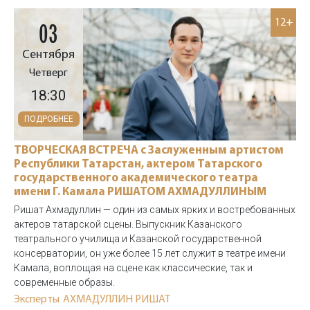
12+
03
Сентября
Четверг
18:30
ПОДРОБНЕЕ
ТВОРЧЕСКАЯ ВСТРЕЧА с Заслуженным артистом
Республики Татарстан, актером Татарского
государственного академического театра
имени Г. Камала РИШАТОМ АХМАДУЛЛИНЫМ
Ришат Ахмадуллин — один из самых ярких и востребованных
актеров татарской сцены. Выпускник Казанского
театрального училища и Казанской государственной
консерватории, он уже более 15 лет служит в театре имени
Камала, воплощая на сцене как классические, так и
современные образы.
Эксперты
АХМАДУЛЛИН РИШАТ