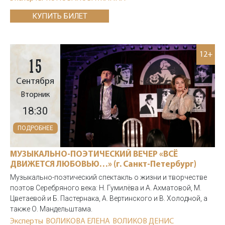
КУПИТЬ БИЛЕТ
12+
15
Сентября
Вторник
18:30
ПОДРОБНЕЕ
МУЗЫКАЛЬНО-ПОЭТИЧЕСКИЙ ВЕЧЕР «ВСЁ
ДВИЖЕТСЯ ЛЮБОВЬЮ…» (г. Санкт-Петербург)
Музыкально-поэтический спектакль о жизни и творчестве
поэтов Серебряного века: Н. Гумилёва и А. Ахматовой, М.
Цветаевой и Б. Пастернака, А. Вертинского и В. Холодной, а
также О. Мандельштама.
Эксперты
ВОЛИКОВА ЕЛЕНА
ВОЛИКОВ ДЕНИС