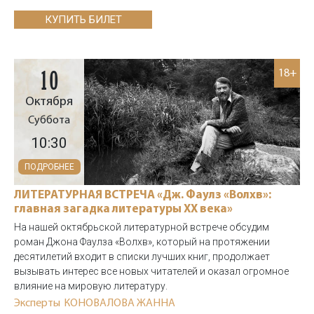
КУПИТЬ БИЛЕТ
10
18+
Октября
Суббота
10:30
ПОДРОБНЕЕ
ЛИТЕРАТУРНАЯ ВСТРЕЧА «Дж. Фаулз «Волхв»:
главная загадка литературы XX века»
На нашей октябрьской литературной встрече обсудим
роман Джона Фаулза «Волхв», который на протяжении
десятилетий входит в списки лучших книг, продолжает
вызывать интерес все новых читателей и оказал огромное
влияние на мировую литературу.
Эксперты
КОНОВАЛОВА ЖАННА