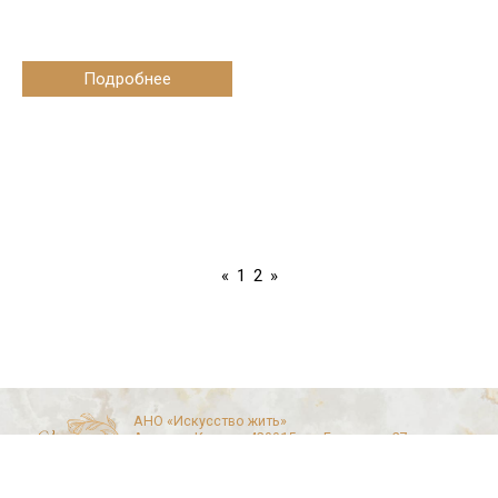
Подробнее
«
1
2
»
АНО «Искусство жить»
Адрес: г. Казань, 420015, ул. Горького, 27
Почта: aisylu.artdevi@gmail.com
Телефон: +7 9172646112