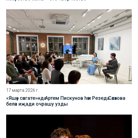
17 марта 2026 г.
«Яшәү сәнгате»ндә Артем Пискунов һәм Резедә Сәләхова
белән иҗади очрашу узды