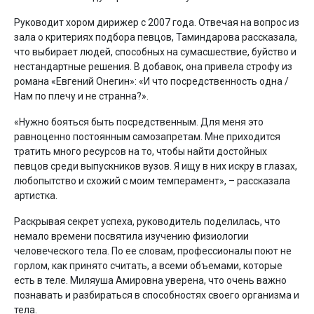
Руководит хором дирижер с 2007 года. Отвечая на вопрос из
зала о критериях подбора певцов, Таминдарова рассказала,
что выбирает людей, способных на сумасшествие, буйство и
нестандартные решения. В добавок, она привела строфу из
романа «Евгений Онегин»: «И что посредственность одна /
Нам по плечу и не странна?».
«Нужно бояться быть посредственным. Для меня это
равноценно постоянным самозапретам. Мне приходится
тратить много ресурсов на то, чтобы найти достойных
певцов среди выпускников вузов. Я ищу в них искру в глазах,
любопытство и схожий с моим темперамент», – рассказала
артистка.
Раскрывая секрет успеха, руководитель поделилась, что
немало времени посвятила изучению физиологии
человеческого тела. По ее словам, профессионалы поют не
горлом, как принято считать, а всеми объемами, которые
есть в теле. Миляуша Амировна уверена, что очень важно
познавать и разбираться в способностях своего организма и
тела.