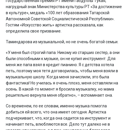
Государственная премия РТ имени Габдуллы Тукая,
нагрудный знак Министерства культуры РТ «За достижение
в культуре», медаль «100 лет образования Татарской
Автономной Советской Социалистической Республики».
Гостям «Искусство жить» артистка рассказала, как
определила свое призвание.
Таминдарова из музыкальной, но не очень богатой семьи.
«У меня был строгий папа. Никому из старших сестер, а они
были способными к музыке, он не купил инструмент. Для
меня же папа взял в кредит пианино. Я с детства хотела
петь, поэтому моя тетя договорилась, чтобы меня взяли в
музыкальную школу. Когда меня зачислили, это была
фантастика! Но училась я очень плохо, меня оставляли на
осень. В какой-то момент я бросила музыкалку, но мама
решительно вернула меня обратно», – вспоминает она.
Со временем, по ее словам, именно музыка помогла
добиться ей всего, что она имеет сегодня. Артистка
подчеркивает, что, когда она садится за инструмент и
начинает петь, влюбляются все. Дело тут далеко не в