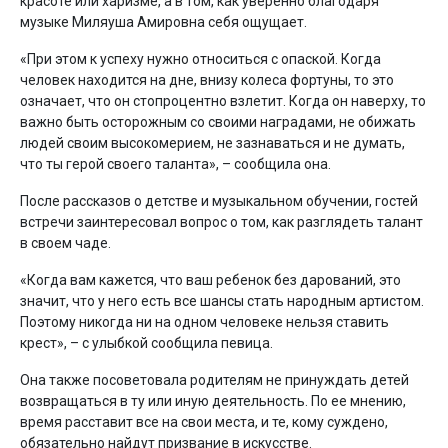
красоте или харизме, а в том, как уверенно благодаря
музыке Миляуша Амировна себя ощущает.
«При этом к успеху нужно относиться с опаской. Когда
человек находится на дне, внизу колеса фортуны, то это
означает, что он стопроцентно взлетит. Когда он наверху, то
важно быть осторожным со своими наградами, не обижать
людей своим высокомерием, не зазнаваться и не думать,
что ты герой своего таланта», – сообщила она.
После рассказов о детстве и музыкальном обучении, гостей
встречи заинтересовал вопрос о том, как разглядеть талант
в своем чаде.
«Когда вам кажется, что ваш ребенок без дарований, это
значит, что у него есть все шансы стать народным артистом.
Поэтому никогда ни на одном человеке нельзя ставить
крест», – с улыбкой сообщила певица.
Она также посоветовала родителям не принуждать детей
возвращаться в ту или иную деятельность. По ее мнению,
время расставит все на свои места, и те, кому суждено,
обязательно найдут призвание в искусстве.