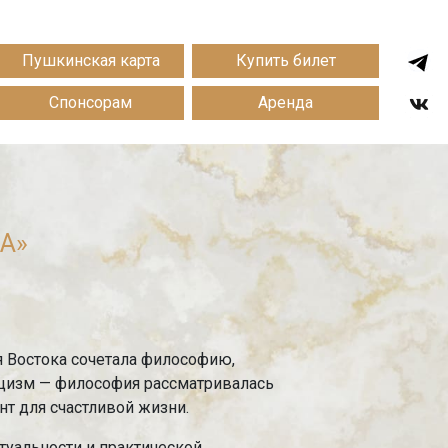
Пушкинская карта
Купить билет
Спонсорам
Аренда
А»
я Востока сочетала философию,
ицизм — философия рассматривалась
нт для счастливой жизни.
туальности и практической