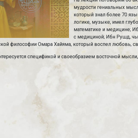
мудрости гениальных мысл
который знал более 70 язы
логике, музыке, имел глубо
математике и медицине; И
с медициной; Ибн Рушд, чь
еской философии Омара Хайяма, который воспел любовь, св
интересуется спецификой и своеобразием восточной мысли